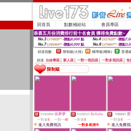
回首頁
點數補給站
會員專區
恭喜五月份消費排行前十名會員 獲得免費點數~
No.3
No.4
-贈點
8,000
點
-贈點
7,0
LV76835**
LV27620**
No.7
No.8
-贈點
4,000
點
-贈點
3,
LV65464**
LV76847**
頻道指數
限制級(火辣)
輔導級(曖昧)
普通級
頻道
台妹專區
│
新人區
│
一對一視訊區
│
一對多視訊區
│
免
限制級
徐夢夢
BellaSu
蕾
V161804
V220515
V88685
一對多
8
一對一
40
一對多
8
一對多
8
一
進入免費視訊
進入免費視
一對多表演中