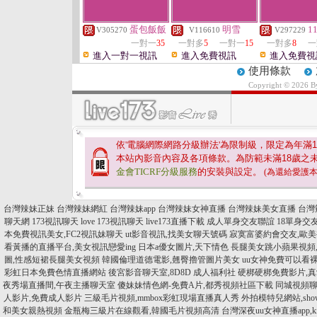
蛋包飯飯
明雪
1
V305270
V116610
V297229
一對一
35
一對多
5
一對一
15
一對多
8
一
進入一對一視訊
進入免費視訊
進入免費視
使用條款
Copyright © 2026 
依'電腦網際網路分級辦法'為限制級，限定為年滿
1
本站內影音內容及各項條款。為防範未滿
18
歲之
金會TICRF分級服務
的安裝與設定。
(為還給愛護
台灣辣妹正妹
台灣辣妹網紅
台灣辣妹app
台灣辣妹女神直播
台灣辣妹美女直播
台灣
聊天網
173視訊聊天
love 173視訊聊天
live173直播下載
成人單身交友聯誼
18單身交
本免費視訊美女,FC2視訊妹聊天
ut影音視訊,找美女聊天號碼
寂寞富婆約會交友,歐
看黃播的直播平台,美女視訊戀愛ing
日本a優女圖片,天下情色
長腿美女跳小蘋果視頻,
圖,性感短裙長腿美女視頻
韓國倫理道德電影,翹臀擼管圖片美女
uu女神免費可以看
彩虹日本免費色情直播網站
後宮影音聊天室,8D8D 成人福利社
硬梆硬梆免費影片,
夜秀場直播間,午夜主播聊天室
傻妹妹情色網-免費A片,都秀視頻社區下載
同城視頻聊
人影片,免費成人影片
三級毛片視頻,mmbox彩虹現場直播真人秀
外拍模特兒網站,show
和美女親熱視頻
金瓶梅三級片在線觀看,韓國毛片視頻高清
台灣深夜uu女神直播app,