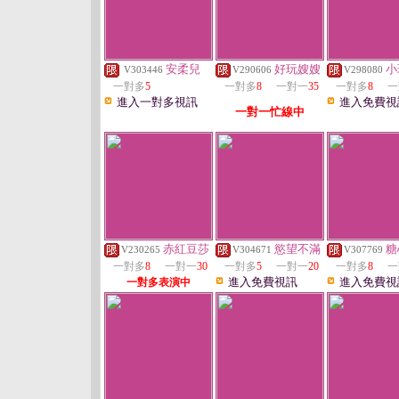
安柔兒
好玩嫂嫂
小
V303446
V290606
V298080
一對多
5
一對多
8
一對一
35
一對多
8
一
進入一對多視訊
進入免費視
一對一忙線中
赤紅豆莎
慾望不滿
糖
V230265
V304671
V307769
一對多
8
一對一
30
一對多
5
一對一
20
一對多
8
一
進入免費視訊
進入免費視
一對多表演中