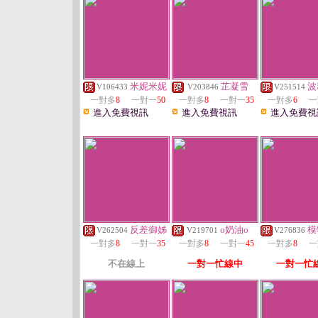
米妮米妮
芷凝雪
波
V106433
V203846
V251514
一對多
8
一對一
50
一對多
8
一對一
35
一對多
6
一
進入免費視訊
進入免費視訊
進入免費視
反差御姊
o奶油o
模
V262504
V219701
V276836
一對多
8
一對一
35
一對多
8
一對一
45
一對多
8
一
不在線上
一對一忙線中
一對一忙