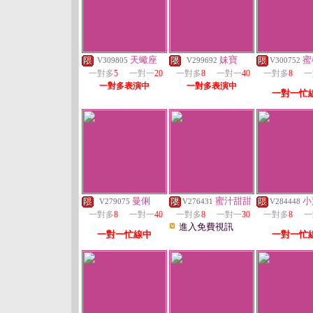
天蠍座
妹寶
蜜
V309805
V299692
V300752
一對多
5
一對一
20
一對多
8
一對一
40
一對多
8
一
一對多表演中
一對多表演中
一對一忙
曼俐
蜜汁甜甜
小
V279075
V276431
V284448
一對多
8
一對一
40
一對多
8
一對一
30
一對多
8
一
進入免費視訊
一對一忙線中
一對一忙