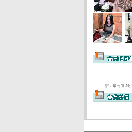
註﹕最高值 5分