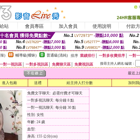
給站
會員專區
加入會員
使用說明
付款
十名會員 獲得免費點數~
No.1
-贈點
10,000
點
No.2
LV72973**
No.4
No.5
No.
00
點
-贈點
7,000
點
-贈點
6,000
點
LV27620**
LV52777**
No.8
No.9
No.
00
點
-贈點
3,000
點
-贈點
2,000
點
LV76847**
LV69831**
辣)
輔導級(曖昧)
普通級(清純)
排序
業績排行
│
一對多收費排序
│
一對一
搜尋主持人網名/編號：
一對一視訊區
│
一對多視訊區
│
免費聊天區
│
免費視訊區
最近上線時間
進入包廂
送禮
給主持人打分數
加到我
免費文字聊天: 必需付費才可聊天
一對多視訊聊天: 每分鐘 8 點
一對一視訊聊天: 每分鐘 30 點
性別: 女性
年齡: 24 歲
血型:
身高: 155 公分(cm)