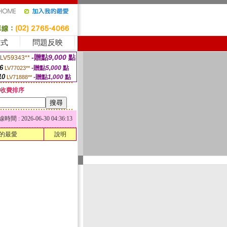
方式
問題反映
-贈點
9,000
點
LV59343**
6
-贈點
5,000
點
LV77023**
10
-贈點
1,000
點
LV71888**
收費排序
 : 2026-06-30 04:36:13
的最愛
說明