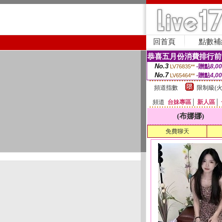
回首頁
點數補
恭喜五月份消費排行前
No.3
-贈點
8,0
LV76835**
No.7
-贈點
4,0
LV65464**
頻道指數
限制級(火
頻道
台妹專區
│
新人區
│
(布娜娜)
免費聊天