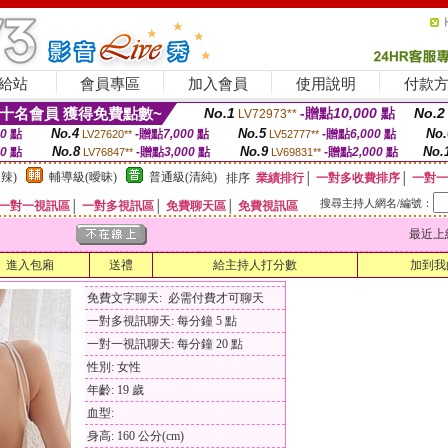
給站
會員專區
加入會員
使用說明
付款
十名會員 獲得免費點數~
No.1
-贈點
10,000
點
No.2
LV72973**
No.4
No.5
No.
00
點
-贈點
7,000
點
-贈點
6,000
點
LV27620**
LV52777**
No.8
No.9
No.
00
點
-贈點
3,000
點
-贈點
2,000
點
LV76847**
LV69831**
辣)
輔導級(曖昧)
普通級(清純)
排序
業績排行
│
一對多收費排序
│
一對一
搜尋主持人網名/編號：
一對一視訊區
│
一對多視訊區
│
免費聊天區
│
免費視訊區
最近上線時間
進入包廂
送禮
給主持人打分數
加到我
免費文字聊天: 必需付費才可聊天
一對多視訊聊天: 每分鐘 5 點
一對一視訊聊天: 每分鐘 20 點
性別: 女性
年齡: 19 歲
血型:
身高: 160 公分(cm)