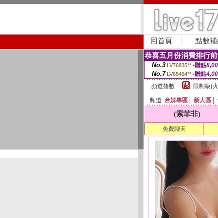
回首頁
點數補
恭喜五月份消費排行前
No.3
-贈點
8,0
LV76835**
No.7
-贈點
4,0
LV65464**
頻道指數
限制級(火
頻道
台妹專區
│
新人區
│
(索菲非)
免費聊天