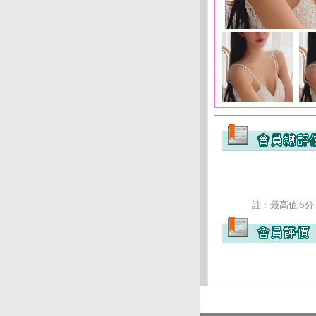
註﹕最高值 5分