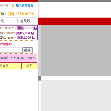
方式
問題反映
-贈點
9,000
點
LV59343**
6
-贈點
5,000
點
LV77023**
10
-贈點
1,000
點
LV71888**
收費排序
 : 2026-08-07 17:48:20
的最愛
說明